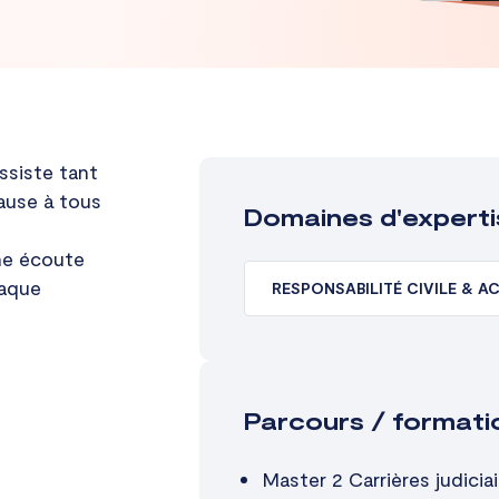
siste tant
ause à tous
Domaines d'experti
ne écoute
haque
RESPONSABILITÉ CIVILE & A
Parcours / formati
Master 2 Carrières judiciai