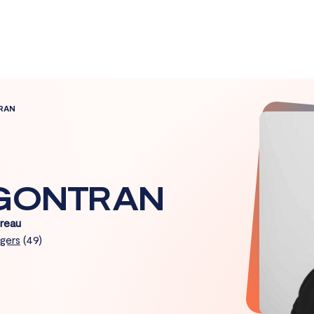
RAN
 GONTRAN
reau
gers
(49)